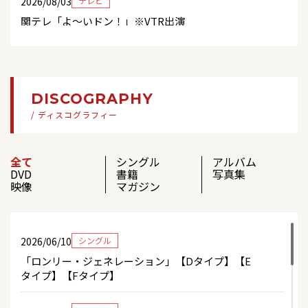
2026/08/03
テレビ
とセカンド写真集『YUTO-LIFE』」発売記念イベ
2026/08/24
テレビ
関テレ「よ～いドン！」※VTR出演
ント【アバンティブックセンター藤井寺店】
チャンネル銀河「ゆうと王子の大冒険＃11執事
と行く！南房総スペシャル（前編）」※再放送
2026/08/03
テレビ
2026/07/30
グッズ
「うたなびMAX！！」チューリップテレビ
「辰巳ゆうと」新グッズ情情報!!!
2026/08/25
テレビ
DISCOGRAPHY
チャンネル銀河「ゆうと王子の大冒険＃12執事
2026/08/03
テレビ
/ ディスコグラフィー
2026/07/28
テレビ
と行く！南房総スペシャル（後編）」※再放送
チャンネル銀河「ゆうと王子の大冒険＃1乗馬で気
7月29日（水）9：00～ フジテレビ「ノンストッ
品を身に付けよう！」※再放送
プ！」
2026/08/26
テレビ
全て
シングル
アルバム
DVD
書籍
写真集
チャンネル銀河「ゆうと王子の大冒険＃13マン
2026/08/02
テレビ
映像
マガジン
2026/07/27
ガ家から発想力を学ぼう！」※再放送
イベント
「うたなびMAX！！」北海道文化放送、CBCテレ
【東京会場追加募集決定！】8/20(木)「YOUとゆう
ビ
とプレゼンツ！リクエストリサイタル」
2026/08/27
テレビ
2026/06/10
シングル
チャンネル銀河「ゆうと王子の大冒険＃14和太
2026/08/01
コンサート
「ロンリー・ジェネレーション」【Dタイプ】【E
鼓で表現力と協調性を学ぼう！ 」※再放送
2026/07/27
イベント
「～だけ、だけ、だけ、だけ、演歌だけ! ～ 辰巳ゆ
タイプ】【Fタイプ】
【若干数先着販売決定！】N.B.L×辰巳ゆうとプロ
うとコンサート2026 in 名古屋公会堂」
デュース香水「MISTY WOOD」お渡し会イベント
2026/08/29
コンサート