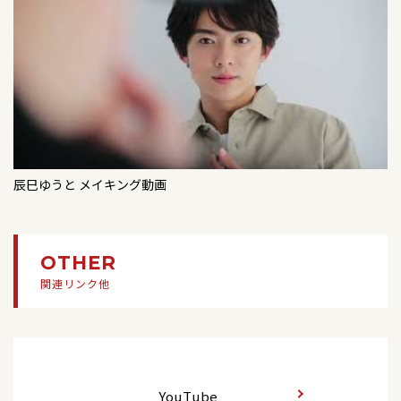
【一般発売情報】8/30(日)「辰巳ゆうとサマーディ
「辰巳ゆうとコンサートツアー2026」＜奈良公
ビ、とちぎテレビ、KBS京都、テレビ和歌山
星くずセレナーデ【Ｄタイプ】【Eタイプ】【Ｆタ
ナーショー2026」＜福岡県／ホテルニューオータ
演＞
イプ】
ニ博多＞チケット好評発売中！
2026/07/20
テレビ
2026/11/24
コンサート
2023/09/13
シングル
「うたなびMAX！！」奈良テレビ
2026/07/14
コンサート
『三波春夫 没後25年特別企画』＜福井公演＞
星くずセレナーデ【Aタイプ】【Bタイプ】【Ｃタ
【一般発売情報】8/22(土)「辰巳ゆうとコンサート
イプ】
2026/07/20
テレビ
ツアー2026」＜東京都/たましんRISURUホール
2026/11/29
コンサート
（立川市市民会館）＞チケット好評発売中！
「うたなびMAX！！」チューリップテレビ
「辰巳ゆうとコンサートツアー2026」＜福岡公
2023/05/24
シングル
辰巳ゆうと メイキング動画
演＞
心機一転【Dタイプ】【Eタイプ】【Fタイプ】
2026/07/14
コンサート
2026/07/19
テレビ
【一般発売情報】8/1(土)「～だけ、だけ、だけ、
BS-TBS「熱唱！僕らの名曲ショー」＃11
2026/12/10
イベント
2023/03/22
DVD
だけ、演歌だけ! ～ 辰巳ゆうとコンサート2026 in
OTHER
「クリスマスディナーショー2026」＜愛知県/名
名古屋公会堂」チケット好評発売中！
辰巳ゆうとデビュー5周年記念コンサート～ありが
2026/07/19
イベント
関連リンク他
古屋東急ホテル＞
とうを届けたくて～
7/19(日)辰巳ゆうと「ロンリー・ジェネレーショ
2026/07/14
コンサート
ン」発売記念イベント＜東十条商店街会館＞
2026/12/20
イベント
2023/03/22
アルバム
「辰巳ゆうとコンサートツアー2026」10/4(日)三重
「クリスマスディナーショー2026」＜大阪府/ウ
県／柿安シティホール大ホール（桑名市民会館）
辰巳ゆうとデビュー5周年記念コンサート～ありが
2026/07/19
テレビ
ェスティンホテル大阪＞
一般発売7/22(水)10:00～
とうを届けたくて～
YouTube
「うたなびMAX！！」北海道文化放送、CBCテレ