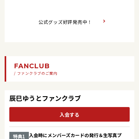
2026/07/10
グッズ
2022/01/05
シングル
7/11（土）「辰巳ゆうとコンサートツアー2026」
雪月花【Aタイプ】【Bタイプ】【Ｃタイプ】
2026/07/15
テレビ
当日券・CDグッズ先行販売のお知らせ
公式グッズ好評発売中！
「うたなびMAX！！」南日本放送、TOKYOMXテレ
2021/10/13
シングル
ビ、とちぎテレビ、KBS京都、テレビ和歌山
2026/07/10
キャンペーン
誘われてエデン【Eタイプ】【Fタイプ】
7/13（月）CDグッズ&ファンクラブ入会キャンペ
2026/07/14
テレビ
ーン先行販売/受付のお知らせ
2021/05/26
シングル
KBCテレビ「地元応援live Wish+」生放送
誘われてエデン【Ｃタイプ】【Ｄタイプ】
FANCLUB
2026/07/10
キャンペーン
2026/07/14
/ ファンクラブのご案内
ラジオ
7/13（月）辰巳ゆうとファンクラブ新規入会・お
2021/01/27
シングル
KBCラジオ「PAO～N」※生放送
友達紹介キャンペーン！
誘われてエデン【Aタイプ】【Bタイプ】
辰巳ゆうとファンクラブ
2026/07/14
イベント
2026/07/10
ラジオ
2020/10/07
シングル
「博多祇園山笠 追い山笠前夜祭スペシャルおっし
【ラジオ出演】7/26(日)21:00～ KBCラジオ「博多
入会する
ょい！夏祭りだ！！」
祇園山笠 追い山笠前夜祭スペシャル おっしょい夏
センチメンタル・ハート【Ｃタイプ】【Ｄタイ
祭りだ！！」ダイジェスト
プ】
2026/07/13
コンサート
入会時にメンバーズカードの発行＆生写真プ
特典1
2026/07/10
2020/03/18
ラジオ
シングル