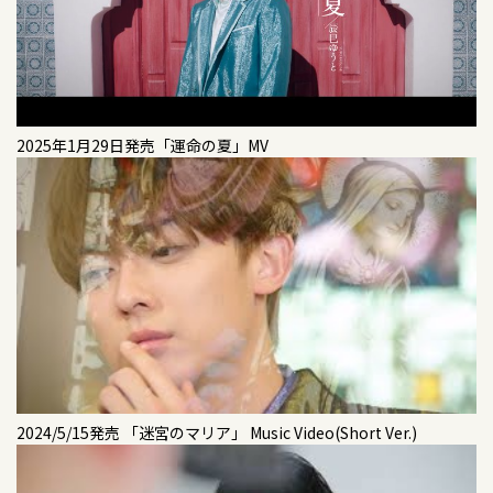
2026/10/12
イベント
「Beyond Music Festival 2026 in TOKYO」＜
2026/07/16
コンサート
2026/07/26
コンサート
2024/10/30
シングル
LINE CUBE SHIBUYA（渋谷公会堂）＞
【コンサート開催決定！】8/19(水)「YUTO
「辰巳ゆうとコンサートツアー2026」＜茨城県／
迷宮のマリア【Dタイプ】【Eタイプ】【Fタイ
FES’26」、11/20(金)「辰巳ゆうとコンサートツア
大昭ホール龍ヶ崎 大ホール＞
プ】
2026/10/25
イベント
ー2026」 ＜奈良公演＞
2025年1月29日発売「運命の夏」MV
「Beyond Music Festival 2026 in OSAKA」＜服
2026/07/26
テレビ
2024/05/15
シングル
部緑地野外音楽堂＞
2026/07/16
イベント
「うたなびMAX！！」北海道文化放送、CBCテレ
迷宮のマリア【Aタイプ】【Bタイプ】【Cタイプ】
＜オフィシャル先行販売中＞10/12（月・祝）
ビ
2026/11/11
コンサート
「Beyond Music Festival 2026 in
TOKYO」,10/25(日)「Beyond Music Festival 2026
2024/04/10
DVD
「～だけ、だけ、だけ、だけ、演歌だけ! ～ 辰巳
2026/07/24
テレビ
in OSAKA」チケット発売中！
ゆうとコンサート2026 in 渋谷公会堂」
辰巳ゆうとスペシャルコンサート2023～ときめき
「うたなびMAX！！」北陸放送、岐阜放送
をあなたに・幸せを信じて～
2026/11/17
2026/07/14
コンサート
コンサート
2026/07/23
テレビ
【一般発売情報】10/9(金)「辰巳ゆうとコンサート
2024/04/10
アルバム
「辰巳ゆうとスペシャルコンサートツアー2026-
ツアー2026」＜千葉県／浦安市文化会館＞チケッ
Transformation-」（大阪公演）＜大阪府/フェ
「うたなびMAX！！」群馬テレビ
辰巳ゆうとスペシャルコンサート2023～ときめき
ト好評発売中！
スティバルホール＞
をあなたに・幸せを信じて～
2024/5/15発売 「迷宮のマリア」 Music Video(Short Ver.)
2026/07/22
テレビ
2026/11/20
2026/07/14
コンサート
コンサート
2024/01/31
シングル
「うたなびMAX！！」南日本放送、TOKYOMXテレ