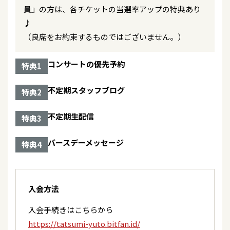
2026/06/26
キャンペーン
員』の方は、各チケットの当選率アップの特典あり
STVラジオ「特選！うたわたり～辰巳ゆうとチカ
6/27「ロンリー・ジェネレーション」会場購入特
♪
ライッパイ喋ります！！」
典のお知らせ
（良席をお約束するものではございません。）
2026/06/27
テレビ
2026/06/26
グッズ
コンサートの優先予約
特典1
NHK BSP4K「新BS日本のうた」※再放送
「辰巳ゆうと」新グッズ情報!!!
不定期スタッフブログ
特典2
2026/06/27
ラジオ
2026/06/26
キャンペーン
STVラジオ「ごきげんようじ」
6/27(土)「辰巳ゆうとコンサートツアー2026」（海
不定期生配信
特典3
老名公演）当日券・CDグッズ先行販売&ファンク
ラブ入会キャンペーンのお知らせ
2026/06/27
コンサート
バースデーメッセージ
特典4
『辰巳ゆうとコンサート2026』＜神奈川県/海老名
市文化会館 大ホール＞
2026/06/26
長良グループのお知らせ
6/27（土）「辰巳ゆうとコンサートツアー2026」
（海老名公演）の実施について
入会方法
2026/06/24
テレビ
BS10プレミアム「ザ・ゴールデンステージプレミ
入会手続きはこちらから
アム 辰巳ゆうと」再放送
2026/06/25
コンサート
https://tatsumi-yuto.bitfan.id/
台風接近に伴うコンサート開催に関するお知らせ