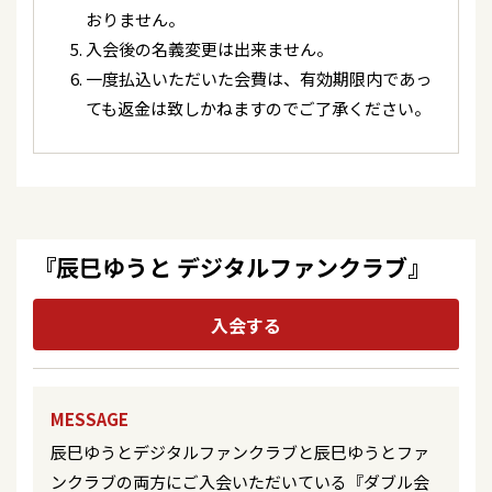
『第53回つべつ夏まつり』＜北海道／津別町河岸
「ロンリー・ジェネレーション」会場購入特典の
おりません。
公園＞
お知らせ＜7/4(土) 静岡県／森町文化会館 大ホール
入会後の名義変更は出来ません。
＞
一度払込いただいた会費は、有効期限内であっ
2026/07/04
ラジオ
ても返金は致しかねますのでご了承ください。
2026/07/01
STVラジオ「うたノしおり」
キャンペーン
「ロンリー・ジェネレーション」（DEFタイプ）
CD封入応募キャンペーン応募期日の延長のお知ら
2026/07/04
コンサート
せ
7/4(土)『辰巳ゆうとコンサート2026』＜静岡県／
森町文化会館 大ホール＞
2026/06/28
イベント
『辰巳ゆうと デジタルファンクラブ』
渡邉景日 8/23(日) N.B.L×辰巳ゆうとプロデュース
2026/07/03
テレビ
香水「MISTY WOOD」司会進行のお知らせ
NHK BSP4K「新BS日本のうた」※再放送
入会する
2026/06/28
イベント
2026/06/30
テレビ
辰巳ゆうと 8/23(日) N.B.L×辰巳ゆうとプロデュー
BSテレ東 「MUSIC AWARDS JAPAN 2026 演歌・
MESSAGE
ス香水「MISTY WOOD」お渡し会イベント開催決
歌謡曲 LIVE[最優秀演歌・歌謡曲 楽曲賞 授賞式]」
定！
辰巳ゆうとデジタルファンクラブと辰巳ゆうとファ
ンクラブの両方にご入会いただいている『ダブル会
2026/06/29
ラジオ