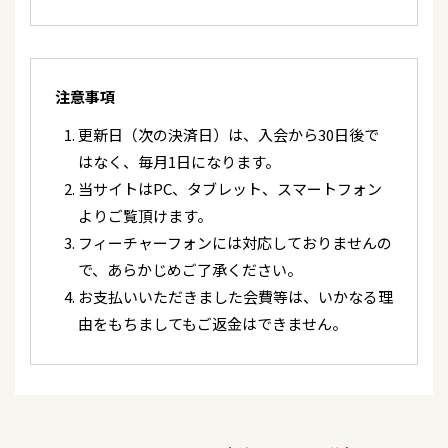
2026/06/21
テレビ
NHK BS／BSP４K「新BS日本のうた」
2026/06/18
キャンペーン
辰巳ゆうと 6/21(日) 新曲「ロンリー・ジェネレー
注意事項
ション」会場特典のお知らせ＜第27回はまゆう歌
2026/06/21
テレビ
謡クラブ発表会＞
テレビ東京 「MUSIC AWARDS JAPAN 2026 演歌・
更新日（次の決済日）は、入会から30日後で
歌謡曲 LIVE[最優秀演歌・歌謡曲 楽曲賞 授賞式]」
はなく、毎月1日になります。
2026/06/17
キャンペーン
当サイトはPC、タブレット、スマートフォン
7/19(日) 辰巳ゆうと「ロンリー・ジェネレーショ
2026/06/21
コンサート
よりご覧頂けます。
ン」発売記念イベント開催決定！＜東十条商店街
『第27回はまゆう歌謡クラブ発表会』<和歌山県／
フィーチャーフォンには対応しておりませんの
会館＞
新宮丹鶴ホール>
で、あらかじめご了承ください。
お支払いいただきました会費等は、いかなる理
2026/06/17
その他
2026/06/19
イベント
由をもちましてもご返金はできません。
「ロンリー・ジェネレーション」オリコン週間シ
「ロンリー・ジェネレーション」リリース記念イ
ングルランキング２度目の第3位！
ベント<茨城県/道の駅グランテラス筑西>
2026/06/16
キャンペーン
2026/06/18
イベント
7/27(月) 辰巳ゆうと「ロンリー・ジェネレーショ
6/18(木)「ロンリー・ジェネレーション」リリース