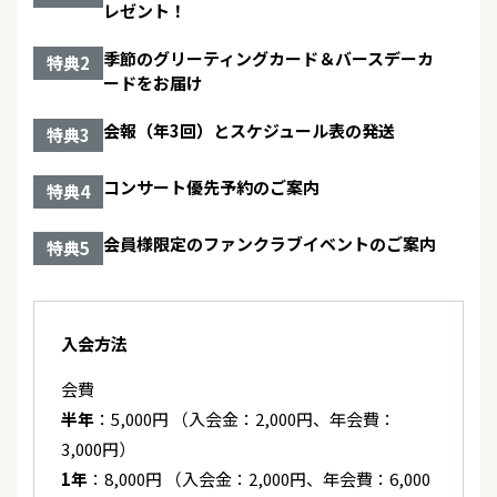
「辰巳ゆうとスペシャルコンサートツアー2026-
レゼント！
Transformation-」大阪府／フェスティバルホール
【ラジオ出演】7/14(火)13:00～ KBCラジオ「PAO
センチメンタル・ハート【Aタイプ】【Bタイプ】
～N」※生放送
季節のグリーティングカード＆バースデーカ
特典2
ードをお届け
2026/07/13
テレビ
2019/12/25
アルバム
2026/07/10
テレビ
「うたなびMAX！！」奈良テレビ
辰巳ゆうとファーストアルバム ~力いっぱい、歌い
会報（年3回）とスケジュール表の発送
特典3
【テレビ出演】7/14(火)13:50～1 KBCテレビ「地元
ました！~
応援live Wish+」生放送
2026/07/13
テレビ
コンサート優先予約のご案内
特典4
2019/08/21
シングル
「うたなびMAX！！」チューリップテレビ
2026/07/09
グッズ
おとこの純情【Ｃタイプ】【Ｄタイプ】
会員様限定のファンクラブイベントのご案内
特典5
「辰巳ゆうと」新グッズ情報!!! ＜辰巳ゆうとス
2026/07/13
テレビ
ペシャルコンサートツアー2026-Transformation-
2019/03/27
シングル
テレビ東京「ミュージックブレイク」
大阪府／フェスティバルホール＞
おとこの純情【Aタイプ】【Bタイプ】
入会方法
2026/07/12
ラジオ
2026/07/09
キャンペーン
2018/08/15
シングル
TBSラジオ「Music Palette♪」
会費
7/14(火)「ロンリー・ジェネレーション」会場購入
下町純情【下町盤】【純情盤】
特典のお知らせ
半年
：5,000円 （入会金：2,000円、年会費：
2026/07/12
テレビ
3,000円）
2018/01/17
シングル
2026/07/09
キャンペーン
「うたなびMAX！！」北海道文化放送、CBCテレ
1年
：8,000円 （入会金：2,000円、年会費：6,000