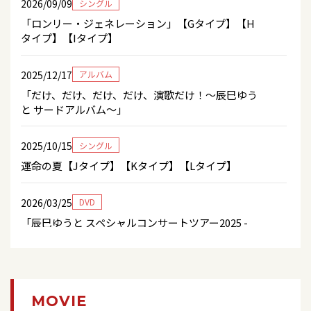
2026/09/09
シングル
『三波春夫 没後25年特別企画』＜新潟公演＞
2026/07/31
テレビ
「ロンリー・ジェネレーション」【Gタイプ】【H
2026/07/25
その他
「うたなびMAX！！」北陸放送、岐阜放送
タイプ】【Iタイプ】
【「辰巳ゆうとファンクラブ」新規入会・お友達
2026/08/30
コンサート
紹介キャンペーン！】
「辰巳ゆうとサマーディナーショー2026」
2026/07/31
テレビ
2025/12/17
アルバム
歌謡ポップスチャンネル「辰巳ゆうと特集 ベスト
「だけ、だけ、だけ、だけ、演歌だけ！～辰巳ゆう
2026/07/25
グッズ
2026/08/31
テレビ
ヒット演歌」再放送
と サードアルバム～」
【7/26（日）当日券&CDグッズ先行販売】のお知
チャンネル銀河「ゆうと王子の大冒険＃15声の
らせ
力で人の心をひきつけよう！」※再放送
2026/07/30
テレビ
2025/10/15
シングル
「うたなびMAX！！」群馬テレビ
運命の夏【Jタイプ】【Kタイプ】【Lタイプ】
2026/07/24
キャンペーン
2026/09/01
コンサート
7/26「ロンリー・ジェネレーション」会場購入特
『三波春夫 没後25年特別企画』＜鹿児島公演＞
典のお知らせ
2026/07/29
テレビ
2026/03/25
DVD
「うたなびMAX！！」南日本放送、TOKYOMXテレ
「辰巳ゆうと スペシャルコンサートツアー2025 -
2026/09/02
コンサート
ビ、とちぎテレビ、KBS京都、テレビ和歌山
Triangle-」
2026/07/24
ディスコグラフィー
『三波春夫 没後25年特別企画』＜熊本公演＞
「ロンリー・ジェネレーション」（GHIタイプ）発
売決定＆ジャケット写真公開！
2026/07/29
テレビ
2026/03/04
シングル
2026/09/03
コンサート
フジテレビ「ノンストップ！」
「ロンリー・ジェネレーション」【Aタイプ】【B
MOVIE
『三波春夫 没後25年特別企画』＜広島県＞
タイプ】【Ｃタイプ】
2026/07/21
キャンペーン