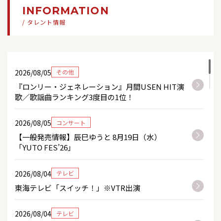
チャンネル銀河「ゆうと王子の大冒険＃5茶道で
INFORMATION
おもてなしの心を学ぼう！ 」※再放送
/ タレント情報
2026/08/11
テレビ
＜新エピソード＞チャンネル銀河「ゆうと王子
の大冒険＃37目指せ山頂！山のライフライン・
2026/08/05
その他
歩荷に挑戦！」※再放送
『ロンリー・ジェネレーション』月間USEN HIT演
歌／歌謡曲ランキング3度目の1位！
2026/08/11
テレビ
チャンネル銀河「ゆうと王子の大冒険＃6動物に
2026/08/05
コンサート
も愛される王子になろう！」※再放送
【一般発売情報】辰巳ゆうと 8月19日（水）
「YUTO FES’26」
2026/08/12
テレビ
チャンネル銀河「ゆうと王子の大冒険＃7三味線
2026/08/04
テレビ
職人からモノ作りの心を学ぼう！」※再放送
東海テレビ「スイッチ！」※VTR出演
2026/08/13
イベント
2026/08/04
テレビ
「KANSAI COLLECTION 2026 AUTUMN &