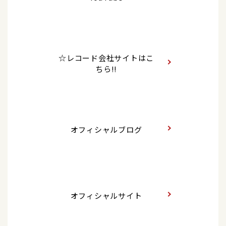
ビ
2026/12/23
イベント
2026/07/13
コンサート
2023/01/04
シングル
「クリスマスディナーショー2026」＜東京都/品
「辰巳ゆうとスペシャルコンサートツアー2026-
心機一転【Aタイプ】【Bタイプ】【Ｃタイプ】
2026/07/18
テレビ
川プリンスホテル＞
Transformation-2026」追加公演決定！
BS朝日 「人生、歌がある」
☆レコード会社サイトはこ
2022/09/14
DVD
2026/07/13
長良グループのお知らせ
ちら!!
辰巳ゆうとコンサート2021～そして、これから～
2026/07/18
ラジオ
辰巳ゆうと【SNSなりすましアカウントに関する
注意喚起】
HBCラジオ「第53回つべつ夏まつり」
2022/09/14
アルバム
「辰巳ゆうとコンサート2021 ～そして、これから
2026/07/10
イベント
2026/07/17
テレビ
～」
オフィシャルブログ
【イベント出演】10/12（月・祝）「Beyond
「うたなびMAX！！」北陸放送、岐阜放送
Music Festival 2026 in TOKYO」,10/25(日)
2022/07/06
アルバム
「Beyond Music Festival 2026 in OSAKA」出演決
2026/07/16
イベント
定！
辰巳ゆうとセカンド～雪月花～
【公開収録】NHK BSプレミアム「新・BS日本の
うた」＜7/16(木)埼玉県/パストラルかぞ＞
2026/07/10
グッズ
2022/05/04
シングル
オフィシャルサイト
「辰巳ゆうと」新グッズ情報!!!
雪月花【Ｄタイプ】【Eタイプ】【Ｆタイプ】
2026/07/16
テレビ
「うたなびMAX！！」群馬テレビ