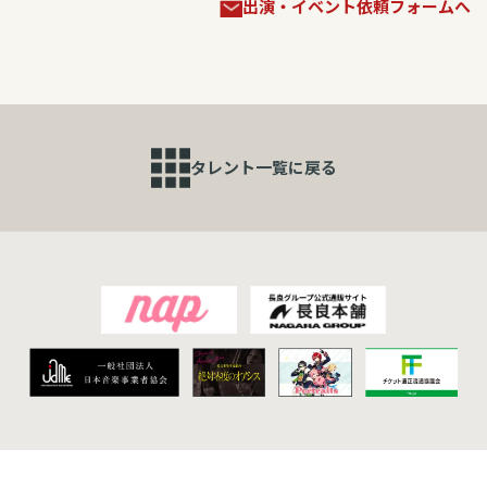
ン」発売記念イベント開催決定！＜アリオ橋本１F
出演・イベント依頼フォームへ
記念イベント＜新潟県/リバーサイド千秋 リバー
グランドガーデン＞
サイドコート＞
2026/06/16
ラジオ
2026/06/15
テレビ
【ラジオ出演】 6/29(月)18：30～ STVラジオ「特
STVテレビ「どさんこワイド」生放送
選！うたわたり～辰巳ゆうとがチカライッパイ喋
ります！～」
タレント一覧に戻る
2026/06/15
ラジオ
STVラジオ「生活情報バラエティりびんぐ」生放送
2026/06/16
ラジオ
【ラジオ出演】6/27(土)8：00～ STVラジオ「ごき
げんようじ」
2026/06/15
テレビ
「うたなびMAX!!」チューリップテレビ
2026/06/16
ラジオ
【ラジオ出演】7/4(土)7：45～ STVラジオ「うた
2026/06/15
イベント
ノしおり」
【イベント出演】「ドキドキFOODパーク2026」
＜北海道／札幌パークホテル西駐車場＞
2026/06/16
テレビ
【テレビ出演】 6/21(日)19：30～NHK BS／BSP４
2026/06/14
テレビ