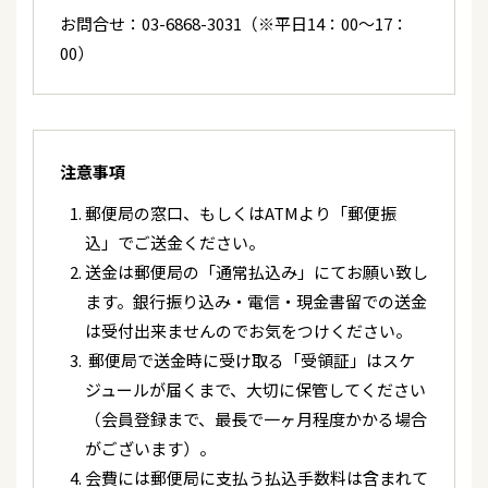
RKKラジオ「今村直美の歌謡曲でないと！」
お問合せ：03-6868-3031（※平日14：00～17：
2026/07/06
テレビ
00）
「うたなびMAX!!」7月エンディングテーマに「ロ
2026/07/09
テレビ
ンリー・ジェネレーション」選曲！
「うたなびMAX！！」群馬テレビ
2026/07/03
グッズ
2026/07/09
コンサート
7/4(土)「辰巳ゆうとコンサートツアー2026」当日
注意事項
『三波春夫没後２５年特別企画』＜千葉県/森のホ
券・CDグッズ先行販売のお知らせ
ール21 （松戸市文化会館）大ホール＞
郵便局の窓口、もしくはATMより「郵便振
込」でご送金ください。
2026/07/02
ラジオ
2026/07/08
テレビ
送金は郵便局の「通常払込み」にてお願い致し
【ラジオ出演】7/12(日) 4：00～ TBSラジオ
「うたなびMAX！！」南日本放送、TOKYOMXテレ
「Music Palette♪」
ます。銀行振り込み・電信・現金書留での送金
ビ、とちぎテレビ、KBS京都、テレビ和歌山
は受付出来ませんのでお気をつけください。
2026/07/02
テレビ
郵便局で送金時に受け取る「受領証」はスケ
2026/07/06
テレビ
ジュールが届くまで、大切に保管してください
【テレビ出演】7/19，7/26，8/9 BS-TBS「熱
「うたなびMAX！！」奈良テレビ
唱！僕らの名曲ショー」出演！
（会員登録まで、最長で一ヶ月程度かかる場合
がございます）。
2026/07/05
イベント
2026/07/01
キャンペーン
会費には郵便局に支払う払込手数料は含まれて