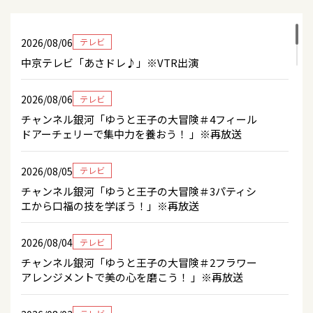
2026/07/31
テレビ
【テレビ出演】 8/3(月) 9：50～ 関テレ「よ～いド
2026/08/19
コンサート
ン！」※VTR出演
2026/08/06
テレビ
「YUTO FES’26」＜東京都/EX THEATER
中京テレビ「あさドレ♪」※VTR出演
ROPPONGI＞
2026/07/31
キャンペーン
【8/1（土）辰巳ゆうとファンクラブ新規入会・お
2026/08/06
2026/08/21
テレビ
テレビ
友達紹介キャンペーン！】
チャンネル銀河「ゆうと王子の大冒険＃4フィール
＜新エピソード＞チャンネル銀河「ゆうと王子
ドアーチェリーで集中力を養おう！ 」※再放送
の大冒険＃37目指せ山頂！山のライフライン・
2026/07/31
グッズ
歩荷に挑戦！」※再放送
【8/1（土）当日券&CDグッズ先行販売／ファンク
2026/08/05
テレビ
ラブブース先行受付】のお知らせ
2026/08/22
コンサート
チャンネル銀河「ゆうと王子の大冒険＃3パティシ
エから口福の技を学ぼう！」※再放送
「辰巳ゆうとコンサートツアー2026」＜東京都/
2026/07/30
キャンペーン
たましんRISURUホール（立川市市民会館）＞
【8/1(土)「ロンリー・ジェネレーション」会場購
2026/08/04
テレビ
入特典のお知らせ】
2026/08/23
イベント
チャンネル銀河「ゆうと王子の大冒険＃2フラワー
アレンジメントで美の心を磨こう！ 」※再放送
N.B.L×辰巳ゆうとプロデュース香水「MISTY
2026/07/30
イベント
WOOD」お渡し会イベント
【開催中止のお知らせ】8月8日（土）「辰巳ゆう