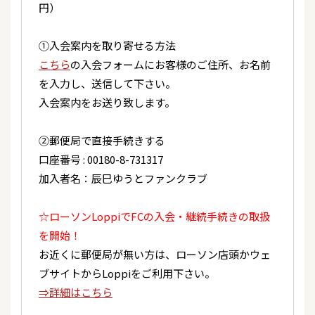
ビ
下町純情
7/11（土）、7/13（月）「ロンリー・ジェネレー
円）
ション」会場購入特典のお知らせ
2026/07/12
テレビ
①入会案内を取り寄せる方法
2026/07/08
その他
BS-TBS「熱唱！僕らの名曲ショー」再放送
こちら
の入会フォームにお客様のご住所、お名前
『ロンリー・ジェネレーション』6月・月間USEN
を入力し、送信して下さい。
HIT演歌／歌謡曲ランキング１位！
2026/07/11
コンサート
入会案内をお送り致します。
「辰巳ゆうとコンサートツアー2026」＜茨城県／
2026/07/07
テレビ
神栖市文化センター＞
②郵便局で直接手続きする
【テレビ＆ラジオ出演情報！】
口座番号 : 00180-8-731317
2026/07/10
テレビ
加入者名：辰巳ゆうとファンクラブ
2026/07/07
イベント
「うたなびMAX！！」北陸放送、岐阜放送
辰巳ゆうとセカンド写真集『YUTO-LIFE』藤井寺
☆ローソンLoppiでFCの入会・継続手続きの取扱
イベント決定！
2026/07/10
テレビ
を開始！
歌謡ポップスチャンネル「辰巳ゆうと特集 ベスト
お近くに郵便局が無い方は、ローソン店頭かウェ
2026/07/06
テレビ
ヒット演歌」
ブサイトからLoppiをご利用下さい。
チャンネル銀河「ゆうと王子の大冒険」新エピソ
⇒詳細はこちら
ード放送決定！
2026/07/09
ラジオ