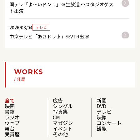
WINTER」＜大阪府／京セラドーム大阪＞
関テレ「よ～いドン！」※生放送 ※スタジオゲス
ト出演
2026/08/13
テレビ
2026/08/04
テレビ
チャンネル銀河「ゆうと王子の大冒険＃8ボルダ
リングでどんな壁も乗り越える力を鍛えよう！
中京テレビ「あさドレ♪」※VTR出演
」※再放送
2026/08/04
イベント
2026/08/15
イベント
辰巳ゆうと「福岡ソフトバンクホークスVS埼玉西
「第45回しかべ海と温泉（いでゆ）のまつり」
武ライオンズ」 国歌独唱決定！
WORKS
＜北海道／鹿部漁港敷地内＞
/ 経歴
2026/08/04
コンサート
2026/08/17
テレビ
『三波春夫 没後25年特別企画』＜福井公演＞出演
チャンネル銀河「ゆうと王子の大冒険＃9バーテ
全て
広告
新聞
決定！
映画
ンダーから大人の世界を学ぼう！」※再放送
シングル
DVD
書籍
写真集
テレビ
ラジオ
CM
映像
2026/08/03
イベント
2026/08/18
テレビ
ウェブ
マガジン
コンサート
クリスマスディナーショー開催決定！
舞台
イベント
観覧
チャンネル銀河「ゆうと王子の大冒険＃10消防
受賞歴
その他
士から人を助ける精神を学ぼう！ 」※再放送