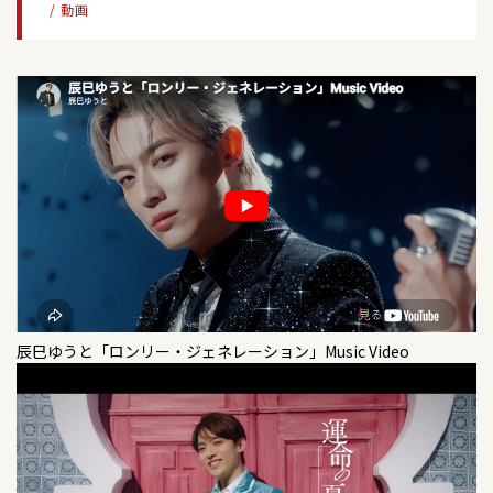
/ 動画
ロンリー・ジェネレーション」（D/E/Fタイプ）
2026/07/27
イベント
2026/09/04
イベント
CD封入応募キャンペーン応募期間延長のお知らせ
2025/07/30
シングル
辰巳ゆうと「ロンリー・ジェネレーション」発売
「福岡ソフトバンクホークスVS埼玉西武ライオ
記念イベント＜アリオ橋本 １Fグランドガーデン
運命の夏【Gタイプ】【Hタイプ】【Iタイプ】
ンズ」国歌独唱
＞
2026/07/21
グッズ
☆★辰巳ゆうと グッズ情報☆★
2025/04/30
シングル
2026/09/19
テレビ
2026/07/27
テレビ
運命の夏【Dタイプ】【Eタイプ】【Fタイプ】
BS10「辰巳ゆうとデビュー5周年記念コンサー
「うたなびMAX！！」奈良テレビ
2026/07/17
イベント
ト～ありがとうを届けたくて～」
【イベント出演】 8/15(土)「第45回しかべ海と温
2025/02/26
DVD
泉（いでゆ）のまつり」出演決定！
2026/07/27
テレビ
「辰巳ゆうと スペシャルコンサートツアー2024
2026/10/04
コンサート
「うたなびMAX！！」チューリップテレビ
～迷宮のマリア・・・すべてをくれないか～」
「辰巳ゆうとコンサートツアー2026」三重県／
2026/07/17
イベント
柿安シティホール大ホール（桑名市民会館）
8/13(木) 辰巳ゆうと「関西コレクション」出演決
2026/07/26
ラジオ
2025/02/26
アルバム
辰巳ゆうと「ロンリー・ジェネレーション」Music Video
定！
KBCラジオ「博多祇園山笠 追い山笠前夜祭スペシ
「辰巳ゆうと スペシャルコンサートツアー2024～
2026/10/09
コンサート
ャル おっしょい夏祭りだ！！」ダイジェスト
迷宮のマリア・・・すべてをくれないか～」
「辰巳ゆうとコンサートツアー2026」＜千葉県
2026/07/16
テレビ
／浦安市文化会館＞
【テレビ出演】 7/18(土) 19：00～BS朝日 「人生、
2026/07/26
テレビ
2025/01/29
シングル
歌がある」
BS-TBS「熱唱！僕らの名曲ショー」＃12
運命の夏【Aタイプ】【Bタイプ】【Cタイプ】