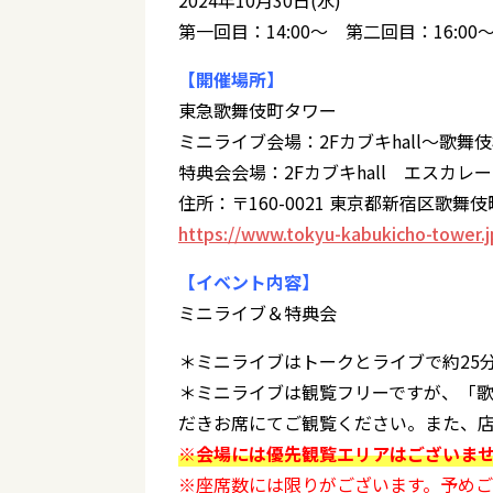
2024年10月30日(水)
第一回目：14:00～ 第二回目：16:00
【開催場所】
東急歌舞伎町タワー
ミニライブ会場：2Fカブキhall～歌舞伎横丁
特典会会場：2Fカブキhall エスカレ
住所：〒160-0021 東京都新宿区歌舞伎町1
https://www.tokyu-kabukicho-tower.j
【イベント内容】
ミニライブ＆特典会
＊ミニライブはトークとライブで約25
＊ミニライブは観覧フリーですが、「
だきお席にてご観覧ください。また、
※会場には優先観覧エリアはございま
※座席数には限りがございます。予め