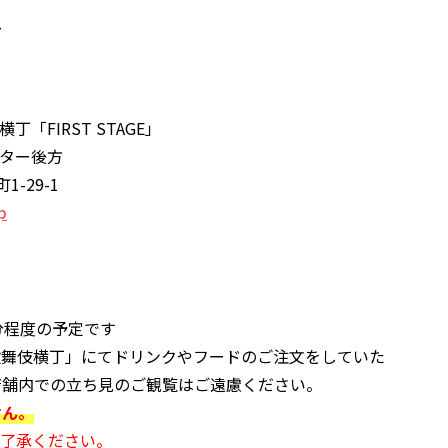
～
「FIRST STAGE」
ーター後方
-29-1
p
分程度の予定です
歌舞伎横丁」にてドリンクやフードのご注文をしていた
店舗内での立ち見のご観覧はご遠慮ください。
せん。
ご了承ください。