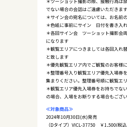
＊ツーショット撮影の際、接触行為は
でない場合の会話はご遠慮いただきま
＊サイン会の宛名については、お名前の
＊色紙に事前にサイン 日付を書き入
＊各回サイン会 ツーショット撮影会両
になります
＊観覧エリアにつきましては各回入れ
と致します
＊優先観覧エリア内でご観覧のお客様
＊整理番号入り観覧エリア優先入場券を
集まりください。整理番号順に観覧エ
＊観覧エリア優先入場券をお持ちでな
の場合、入場をお断りする場合もござ
≪対象商品≫
2024年10月30日(水)発売
（Dタイプ）VICL-37750 ￥1,500(税込