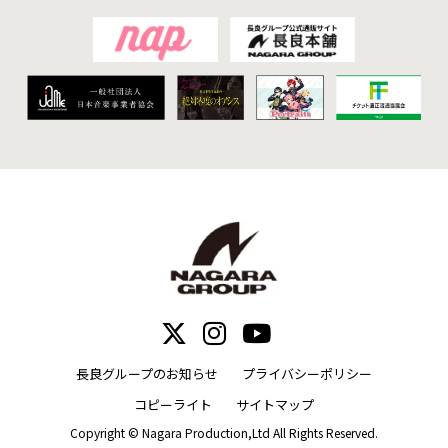
す。
当社は個人情報の保護に関する法令およびその他関連
する規範等を遵守いたします。
当社は法令等の変更に伴い、本内容を変更することが
あります。変更内容については当サイトにて一定期間
掲載いたします。訂正した内容にご同意いただけない
場合には、ご本人ご自身の判断により拒否することが
できます。
2
免責事項
当社は当サイトで提供している各種情報について、最
新かつ正確な情報を掲載するように努めております
が、その完全性・正確性・有用性について保証するも
のではありません。
各自の責任と判断のもとにご利用いただき、万一、こ
れら情報を利用されたことによって生じた損害や問題
については、当社は一切責任を負いません。
当サイトの完全な運用に努めますが、ネットの中断、
運営の停止などによってご利用者に損害が生じた場合
長良グループのお知らせ
プライバシーポリシー
でも、当社は一切責任を負いません。
コピーライト
サイトマップ
当サイトの情報、プログラムなどを使用した結果生じ
たいかなる損害に対しても、当社は一切責任を負いま
Copyright © Nagara Production,Ltd All Rights Reserved.