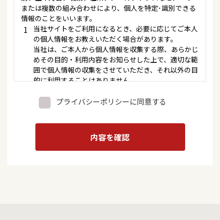
または複数の組み合わせにより、個人を特定･識別できる
情報のことをいいます。
1
当社サイトをご利用になるとき、必要に応じてご本人
の個人情報をお教えいただく場合があります。
当社は、ご本人から個人情報を収集する際、あらかじ
めその目的・利用内容をお知らせした上で、適切な範
囲で個人情報の収集をさせていただき、それ以外の目
的に利用することはありません。
但し、取得時の状況から利用目的が明らかな場合、そ
の他法令等により例外として認められた場合は、利用
プライバシーポリシーに同意する
目的の明示を省略させていただくことがあります。
当社は、ご本人のご承諾がない限り、収集した個人情
報を第三者に提供いたしません。但し、法令により開
内容を確認
示を求められた場合や公的機関から開示を求められた
場合には、ご本人の同意を得ることなく個人情報を開
示・提供することがあります。
当社は、ご本人の個人情報を、漏洩や紛失、不正なア
クセス等による改ざんなどから保護するために適切な
方法で管理いたします。
上の利用目的を達した個人情報は、当社が責任を持っ
て再生不能な形式にて速やかに廃棄させていただきま