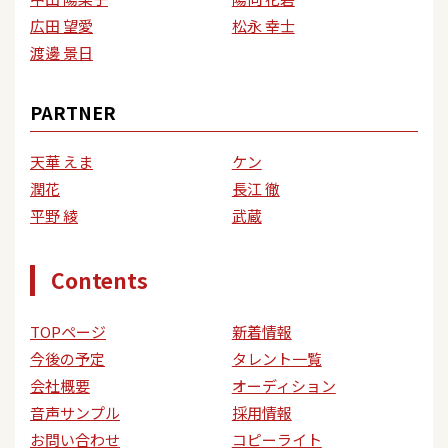
広田 望愛
松永 幸士
渡邊 景日
PARTNER
天華 えま
ケン
潤花
長江 徹
平野 綾
武蔵
Contents
TOPページ
新着情報
今後の予定
タレント一覧
会社概要
オーディション
音声サンプル
採用情報
お問い合わせ
コピーライト