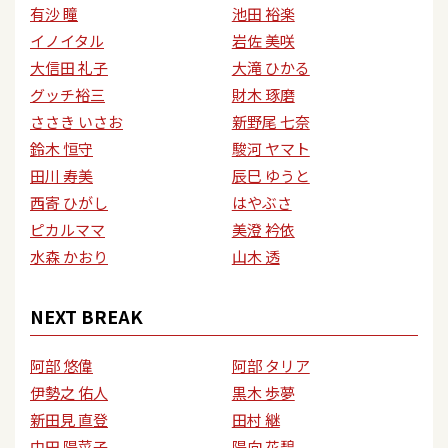
有沙 瞳
池田 裕楽
イノイタル
岩佐 美咲
大信田 礼子
大滝 ひかる
グッチ裕三
財木 琢磨
ささき いさお
新野尾 七奈
鈴木 恒守
駿河 ヤマト
田川 寿美
辰巳 ゆうと
西寄 ひがし
はやぶさ
ピカルママ
美澄 衿依
水森 かおり
山木 透
NEXT BREAK
阿部 悠偉
阿部 タリア
伊勢之 佑人
黒木 歩夢
新田見 直登
田村 継
中田 陽菜子
陽向 花碧