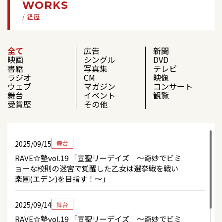
WORKS
/ 経歴
全て
広告
新聞
映画
シングル
DVD
書籍
写真集
テレビ
ラジオ
CM
映像
ウェブ
マガジン
コンサート
舞台
イベント
観覧
受賞歴
その他
2025/09/15
舞台
RAVE☆塾vol.19 「宣聖リーデイズ 〜奇妙でビミ
ョーな校則の迷宮で覚醒した乙女は選挙戦を戦い
楽園(エデン)を目指す！〜」
2025/09/14
舞台
RAVE☆塾vol.19 「宣聖リーデイズ 〜奇妙でビミ