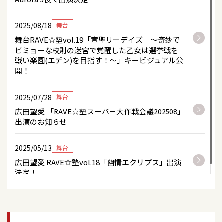
2025/08/18
舞台
舞台RAVE☆塾vol.19「宣聖リーデイズ 〜奇妙で
ビミョーな校則の迷宮で覚醒した乙女は選挙戦を
戦い楽園(エデン)を目指す！〜」キービジュアル公
開！
2025/07/28
舞台
広田望愛 「RAVE☆塾スーパー大作戦会議202508」
出演のお知らせ
2025/05/13
舞台
広田望愛 RAVE☆塾vol.18「幽情エクリプス」出演
決定！