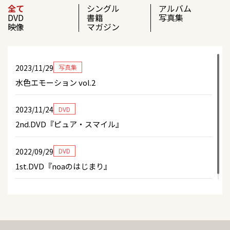
2025/08/11
舞台
全て
シングル
アルバム
DVD
書籍
写真集
「RAVE☆塾スーパー大作戦会議202508」
映像
マガジン
2023/11/24
DVD
2nd.DVD『ピュア・スマイル』
2023/11/29
写真集
水色エモーション vol.2
2023/11/24
ウェブ
サンスポweb 連載「ＷＥＥＫＤＡＹはグラドル日
2023/11/24
DVD
記」に掲載！！
2nd.DVD『ピュア・スマイル』
2022/12/15
舞台
2022/09/29
DVD
天然少女 vol.6『藍薔薇の三姉妹』に出演！
1st.DVD『noaのはじまり』
2022/09/02
映像
1st.DVD『noaのはじまり』
2022/07/08
マガジン