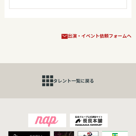
2026/04/09
キャンペーン
2026/04/17
テレビ
岩佐美咲「合鍵」発売記念キャンペーン ＜５月＞
BSテレ東 「徳光和夫の名曲にっぽん」
2026/04/03
コンサート
2026/04/17
テレビ
出演・イベント依頼フォームへ
5/16(土)「岩佐美咲LIVE2026 IN 川越」
BSP４K 「新・BS日本のうた」※再放送
4/6(月)14:00～一般販売受付開始！
2026/04/17
テレビ
2026/03/31
ラジオ
「清水節子と蒔田由美子の歌日記」
4/1(水)～ラジオ『MUSIC GARDEN』
タレント一覧に戻る
2026/04/17
テレビ
2026/03/29
ウェブ
BS12 「歌謡最前線」
【YouTube出演】「きたりえチャンネル」ゲスト
出演！
2026/04/14
テレビ
千葉テレビ 「歌謡最前線」
2026/03/24
テレビ
4/6(月)～「うたなびMAX!!」
2026/04/13
テレビ