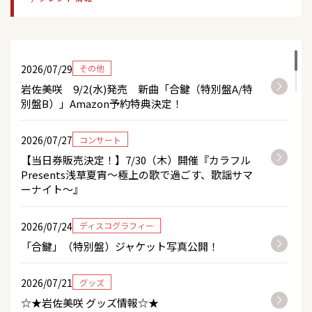
「岩佐美咲＆津吹みゆ WASAMYU Live tour」
＜宮城＞
2026/09/16
コンサート
2026/07/29
その他
『東京演歌ライブ なかの Vol.257～錦秋！歌謡パ
レード!!～』＜東京都／なかのZERO小ホール＞
岩佐美咲 9/2(水)発売 新曲「合鍵（特別盤A/特
別盤B）」Amazon予約特典決定！
2026/09/20
コンサート
2026/07/27
コンサート
「岩佐美咲＆津吹みゆ WASAMYU Live tour」
＜大阪＞
【当日券販売決定！】7/30（木）開催『カラフル
Presents浅草夏宵～極上の歌で過ごす、歌謡サマ
ーナイト～』
2026/10/04
コンサート
「岩佐美咲＆津吹みゆ WASAMYU Live tour」
2026/07/24
ディスコグラフィー
＜東京＞
「合鍵」（特別盤）ジャケット写真公開！
2026/07/21
グッズ
☆★岩佐美咲 グッズ情報☆★