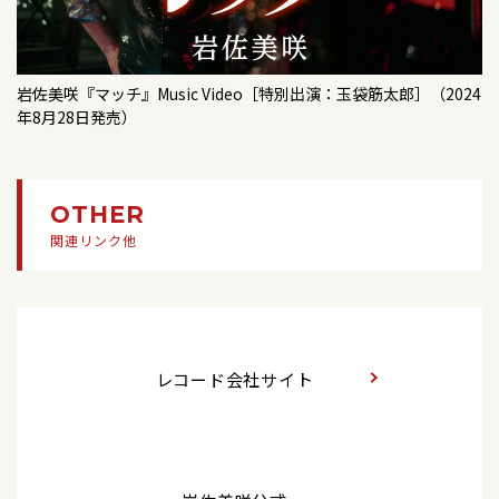
恋の終わり三軒茶屋【初回生産限定盤】【通常盤
2026/06/16
テレビ
A】【通常盤B】
2026/06/08
テレビ
テレビ東京「ミュージックブレイク」
【テレビ出演】7/8(水)5:00～BS日テレ「令和歌謡
2018/08/08
シングル
岩佐美咲『マッチ』Music Video［特別出演：玉袋筋太郎］（2024
塾」
2026/06/15
テレビ
年8月28日発売）
佐渡の鬼太鼓 【特別盤A】【特別盤B】【特別盤
C】
「ミュージックシャワー」千葉テレビ・KBS京都
2026/06/08
テレビ
【テレビ出演】 「ミュージックシャワー」
2018/05/23
2026/06/14
DVD
イベント
OTHER
岩佐美咲コンサート2018～演歌で伝える未来のカ
「合鍵（Type-A／B）」発売記念キャンペーン＜
関連リンク他
2026/06/01
キャンペーン
タチ～
千葉県/イオンタウンユーカリが丘＞
6/19(金) 19:00～ 岩佐美咲「合鍵」発売記念インタ
ーネットサイン会
2018/02/27
2026/06/13
シングル
イベント
佐渡の鬼太鼓 【初回生産限定盤】【通常盤】
岩佐美咲オンライングリーティング
2026/06/01
キャンペーン
レコード会社サイト
岩佐美咲「合鍵（Type-A／B）」発売記念 TTC
2017/10/25
2026/06/04
DVD
テレビ
キャンペーンライブ開催決定！
3rdコンサート ～笑顔・心・感謝で繋ぐ…至福の2
テレビ埼玉「情報番組マチコミ」※生放送
日間～
2026/05/29
ウェブ