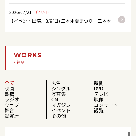
2026/07/21
イベント
【イベント出演】8/9(日) 三本木夏まつり「三本木
サマーフェスティバル」出演決定！
2026/07/16
テレビ
【テレビ出演】 7/23(木) 17：00～ テレビ埼玉「情
WORKS
報番組マチコミ」
/ 経歴
2026/07/15
イベント
全て
広告
新聞
8/8(土)「PACHI PACHI LIVE!! UNIS PAR LA
映画
シングル
DVD
MUSIQUE 日仏を結ぶ音楽の祭典」チケット販売
書籍
写真集
テレビ
中！
ラジオ
CM
映像
ウェブ
マガジン
コンサート
舞台
イベント
観覧
2026/07/14
コンサート
受賞歴
その他
【コンサート出演】 9/16(水) 『東京演歌ライブ な
かの Vol.257～錦秋！歌謡パレード!!～』