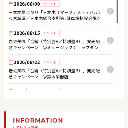
2026/08/09
イベント
三本木夏まつり「三本木サマーフェスティバル」
＜宮城県／三本木総合支所第2駐車場特設会場＞
2026/08/15
イベント
岩佐美咲「合鍵（特別盤A／特別盤B）」発売記
念キャンペーン ＠ミュージックショップダン
2026/08/22
イベント
岩佐美咲「合鍵（特別盤A／特別盤B）」発売記
念キャンペーン ＠鈴木楽器店
2026/08/23
イベント
「サントリー オールフリー presents藤江れいな
夏のイベント『Let’s サマパ☆』」
2026/08/30
INFORMATION
コンサート
/ タレント情報