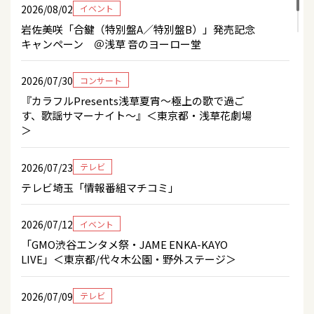
2026/08/02
イベント
2026/07/10
グッズ
岩佐美咲「合鍵（特別盤A／特別盤B）」発売記念
「岩佐美咲」新グッズ情報!!!
キャンペーン ＠浅草 音のヨーロー堂
2026/07/09
キャンペーン
2026/07/30
コンサート
8/22(土)岩佐美咲「合鍵（特別盤A／特別盤B）」
『カラフルPresents浅草夏宵～極上の歌で過ご
発売記念キャンペーン ＠鈴木楽器店
す、歌謡サマーナイト～』＜東京都・浅草花劇場
＞
2026/07/09
キャンペーン
8/15(土)岩佐美咲「合鍵（特別盤A／特別盤B）」
2026/07/23
テレビ
発売記念キャンペーン ＠ミュージックショップ
テレビ埼玉「情報番組マチコミ」
ダン
2026/07/12
イベント
2026/07/09
キャンペーン
「GMO渋谷エンタメ祭・JAME ENKA-KAYO
8/2(日)岩佐美咲「合鍵（特別盤A／特別盤B）」発
LIVE」＜東京都/代々木公園・野外ステージ＞
売記念キャンペーン ＠浅草 音のヨーロー堂
2026/07/09
テレビ
2026/07/07
テレビ