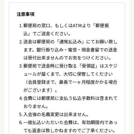
2026/04/19
テレビ
注意事項
2026/04/21
テレビ
4/24(金) 17:30～ テレビ東京 「歌のサンセット」
「清水節子と蒔田由美子の歌日記」
郵便局の窓口、もしくはATMより「郵便振
込」でご送金ください。
2026/04/19
映像
2026/04/20
テレビ
送金は郵便局の「通常払込み」にてお願い致し
舞台「女郎蜘蛛」配信開始
「清水節子と蒔田由美子の歌日記」
ます。銀行振り込み・電信・現金書留での送金
は受付出来ませんのでお気をつけください。
2026/04/16
テレビ
2026/04/19
ラジオ
郵便局で送金時に受け取る「受領証」はスケジ
4/17(金) 19:00～ BSテレ東 「徳光和夫の名曲にっ
ぽん」
OBCラジオ 「OSAKA歌謡ウェ～ブ」
ュールが届くまで、大切に保管してください
（会員登録まで、最長で一ヶ月程度かかる場合
2026/04/15
イベント
2026/04/19
テレビ
がございます）。
5/20(水)「歌結びコンサートpart1～艶姿五人衆川
テレ東 「洋子の演歌一直線」
会費には郵便局に支払う払込手数料は含まれて
崎・歌街・あなたまち～」出演決定！
おりません。
2026/04/18
テレビ
入会後の名義変更は出来ません。
2026/04/15
ウェブ
J:COMチャンネル 「中山秀征の有楽町で逢いま
一度払込いただいた会費は、有効期限内であっ
【Web掲載】「関西プレス」インタビュー掲載！
SHOW」※再放送
ても返金は致しかねますのでご了承ください。