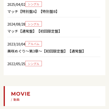
【公開収録】 NHK BSプレミアム「新・BS日本の
2025/04/02
シングル
うた」
マッチ【特別盤A】【特別盤B】
2026/06/29
イベント
【イベント出演】 8/23(日) 「サントリー オールフ
2026/06/28
コンサート
リー presents藤江れいな 夏のイベント『Let’s サ
2024/08/28
シングル
「Lunch Show『神戸歌暦』Vol.3」＜兵庫県/アリ
マパ☆』」
マッチ【通常盤】【初回限定盤】
ストンホテル神戸＞
2026/06/27
ラジオ
2023/10/04
2026/06/27
アルバム
ラジオ
【ラジオ出演】 6/27(土）13：00～ 四国放送「演
美咲めぐり～第3章～【初回限定盤】【通常盤】
四国放送「演歌deリクエスト」※生放送
歌deリクエスト」※生放送
2022/05/25
2026/06/27
シングル
イベント
2026/06/19
イベント
アキラ【特別盤A】【特別盤B】
「合鍵（Type-A／B）」発売記念キャンペーン＜
【イベント出演】 8/8(土)『PACHI PACHI LIVE!!～
兵庫県/イズミヤショッピングセンター西神戸店＞
UNIS PAR LA MUSIQUE～日仏を結ぶ音楽の祭
2021/10/06
シングル
典』＜専門学校ESPエンタテインメント東京 本
2026/06/26
テレビ
館B１ホール＞
アキラ【初回生産限定盤】【通常盤】
MOVIE
「ミュージックシャワー」CS チャンネル銀河
/ 動画
2026/06/18
イベント
2020/10/21
シングル
2026/06/25
テレビ