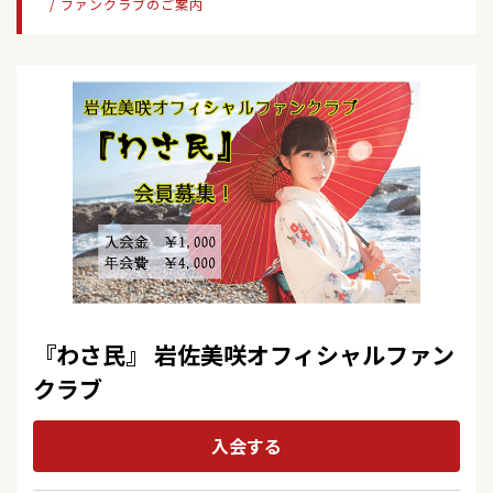
/ ファンクラブのご案内
ーン＠イオンタウンユーカリが丘開催決定！
2016/06/29
2026/05/24
DVD
イベント
岩佐美咲ファーストコンサート～無人駅から新た
岩佐美咲ミニライブ＜福島県/和食屋「なら福」＞
2026/05/15
イベント
なる出発の刻～
6/13(土) 岩佐美咲 オンライングリーティング開催
2026/05/20
イベント
決定！
2016/01/06
シングル
「歌結びコンサートpart1～艶姿五人衆川崎・歌
ごめんね東京【生産限定盤】【通常盤】
街・あなたまち～」＜神奈川県／川崎CLUB
2026/05/15
キャンペーン
CITTA（クラブチッタ）＞
5/16(土)「岩佐美咲 LIVE2026 IN 川越」にて「合
2015/04/29
シングル
鍵」会場購入特典会実施決定！
2026/05/16
コンサート
初酒【生産限定盤】【通常盤】
「岩佐美咲LIVE2026 IN 川越」
2026/05/15
イベント
2014/01/08
シングル
5/16(土)「岩佐美咲 LIVE2026 IN 川越」当日券販売
2026/05/14
テレビ
『わさ民』 岩佐美咲オフィシャルファン
決定！！
鞆の浦慕情 【初回限定盤】【通常盤】
BS日テレ 『あの歌もこの歌も軌跡〜そして未来
クラブ
へ』
2026/05/15
2013/11/06
グッズ
アルバム
「岩佐美咲」新グッズ情報!!!
リクエスト・カバーズ 【限定盤】【通常盤】
入会する
2026/05/13
テレビ
BS10プレミアム 「ザ・ゴールデンステージ第1