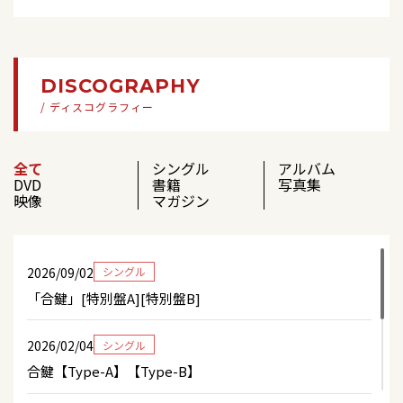
テレビ埼玉「情報番組マチコミ」
【テレビ出演】7/9(木)16：30～ テレビ埼玉「情報
番組マチコミ」生放送
2026/07/08
テレビ
BS日テレ「令和歌謡塾」
2026/07/03
テレビ
DISCOGRAPHY
【テレビ出演】 7/3(金)15：48～ 広島テレビ「テレ
/ ディスコグラフィー
ビ派」
2026/07/05
イベント
岩佐美咲「合鍵（特別盤A／特別盤B）」発売記念
全て
シングル
アルバム
キャンペーン＜浅草 音のヨーロー堂＞
2026/07/03
ラジオ
DVD
書籍
写真集
【ラジオ出演】 7/3(金)14：00～ FMちゅーピー
映像
マガジン
「ごきげんcho～」※生放送
2026/07/03
テレビ
広島テレビ「テレビ派」※17:00台街角伝言板コー
ナーに出演予定
2026/06/30
キャンペーン
2026/09/02
シングル
岩佐美咲「合鍵（特別盤A／特別盤B）」発売記念
「合鍵」[特別盤A][特別盤B]
キャンペーン開催決定！＜7/5(日)浅草 音のヨーロ
2026/07/03
ラジオ
ー堂＞
FMちゅーピー「ごきげんcho～」※生放送
2026/02/04
シングル
合鍵【Type-A】【Type-B】
2026/06/29
ディスコグラフィー
2026/07/02
イベント
岩佐美咲「合鍵」特別盤発売決定！