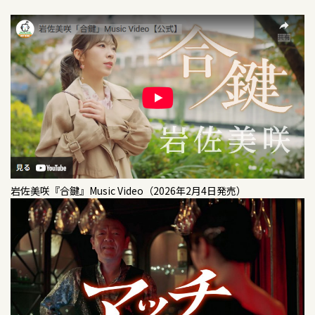
【イベント出演】 7/12(土)「GMO渋谷エンタメ
右手と左手のブルース【特別盤A】【特別盤B】
祭・JAME ENKA-KAYO LIVE」
「ミュージックシャワー」岐阜放送（再放送）・
とちぎテレビ
2020/04/22
シングル
2026/06/16
テレビ
右手と左手のブルース【初回生産限定盤】【通常
2026/06/24
テレビ
【テレビ出演】 6/18(木)16：30～ テレビ埼玉「情
盤】【海物語コラボ盤】
報番組マチコミ」生放送
「ミュージックシャワー」岐阜放送
2019/11/06
アルバム
2026/06/09
テレビ
2026/06/20
イベント
美咲めぐり～第2章～ 【初回限定盤】【通常盤】
【テレビ出演】6/16(火)3：50～ テレビ東京「ミュ
岩佐美咲「合鍵（Type-A／B）」発売記念 TTC
ージックブレイク」
キャンペーンライブ＜浅草 音のヨーロー堂＞
2019/08/06
シングル
恋の終わり三軒茶屋【特別盤A】【特別盤B】
岩佐美咲『合鍵』Music Video（2026年2月4日発売）
2026/06/08
コンサート
2026/06/19
イベント
【ライブハウスツアー決定！】「岩佐美咲＆津吹
6/19(金) 19:00～ 岩佐美咲「合鍵」発売記念インタ
2019/05/29
DVD
みゆ WASAMYU Live tour」
ーネットサイン会＜リミスタ＞
岩佐美咲コンサート2019～世代を超えて受け継が
れる音楽の力～
2026/06/08
ウェブ
2026/06/18
テレビ
【配信中！】わさみんがゲスト出演「津吹みゆの
テレビ埼玉「情報番組マチコミ」生放送
2019/02/13
シングル
きてくんちぇチャンネル」配信中！