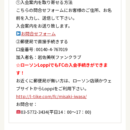
①入会案内を取り寄せる方法
二丁目店 駐車場特設ステージ>
こちらの問合せフォームにお客様のご住所、お名
2026/04/29
ラジオ
前を入力し、送信して下さい。
2026/04/30
ラジオ
4/30(木) 12:00～ ラジオ日本「横浜ポップJ」
入会案内をお送り致します。
※14:00ごろ出演予定
ラジオ日本「横浜ポップJ」
お問合せフォーム
②郵便局で直接手続きする
2026/04/22
イベント
2026/04/30
テレビ
口座番号 : 00140-4-767019
5/24(日) 岩佐美咲ミニライブ開催決定！＜福島県/
BS12 「金嶋昭夫の元気！演歌大好き」
加入者名：岩佐美咲ファンクラブ
和食屋「なら福」＞4/22(水)18：00～先着受付開
始！
☆ローソンLoppiでもFCの入会手続きができま
2026/04/26
イベント
す！
4/26(日) 岩佐美咲「合鍵」発売記念キャンペーン<
2026/04/20
テレビ
お近くに郵便局が無い方は、ローソン店頭かウェ
千葉県/ユアエルム成田>
【放送日変更】BS12「金嶋昭夫の元気！演歌大好
ブサイトからLoppiをご利用下さい。
き」
http://l-tike.com/fc/misaki-iwasa/
2026/04/24
テレビ
お問合せ：
テレビ東京 「歌のサンセット」
2026/04/20
テレビ
03-5772-3434(平日14：00〜17：00)
4/23(木) 16:30～ テレビ埼玉 「情報番組マチコミ」
2026/04/23
テレビ
生放送
テレビ埼玉 「情報番組マチコミ」生放送