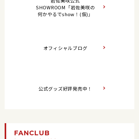
岩佐美咲公式
2026/05/31
イベント
【Youtube】 5/29(金)20：00「津吹みゆのきてく
2017/08/23
シングル
SHOWROOM「岩佐美咲の
んちぇチャンネル」ショート動画に出演
岩佐美咲「合鍵」発売記念キャンペーン<東京都/
何かやるでshow！(仮)」
鯖街道 （特別記念盤）【初回生産限定盤】【通常
浅草 音のヨーロー堂>
盤】
2026/05/29
テレビ
2026/05/30
イベント
【テレビ出演】 6/4(木) 16:30～ テレビ埼玉「情報
2017/05/17
DVD
番組マチコミ」※生放送
岩佐美咲「合鍵」発売記念キャンペーン＜千葉県/
岩佐美咲コンサート～熱唱！時代を結ぶ 演歌への
ユアエルム八千代台＞
オフィシャルブログ
道～
2026/05/28
テレビ
2026/05/29
ウェブ
5月28日(木)4:55～ テレ朝「グッド！モーニング」
2017/02/11
写真集
※インタビュー放送予定
【Youtube】「津吹みゆのきてくんちぇチャンネ
岩佐美咲1st写真集『わさみん♡』
ル」
2026/05/19
キャンペーン
公式グッズ好評発売中！
2017/01/10
2026/05/28
シングル
テレビ
6/27(土)「合鍵（Type-A／B）」発売記念キャンペ
ーン＠イズミヤショッピングセンター西神戸店開
鯖街道【初回限定盤】【通常盤】
テレ朝「グッド！モーニング」
催決定！
2016/11/30
2026/05/25
アルバム
テレビ
2026/05/19
キャンペーン
美咲めぐり～第1章～ 【通常盤】
NHK総合 「はやウタ」
FANCLUB
6/14(日)「合鍵（Type-A／B）」発売記念キャンペ