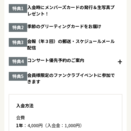
2026/05/12
2013/01/09
イベント
シングル
弾」※再放送
入会時にメンバーズカードの発行＆生写真プ
特典1
【公開収録】7/2(木)NHK BSプレミアム「新・BS
もしも私が空に住んでいたら 【生産限定盤】
レゼント！
日本のうた」出演決定！
【通常盤】
2026/05/09
コンサート
季節のグリーティングカードをお届け
特典2
『IT’S SHOWTIME PARTY 1 JBB DANCE
2026/05/12
2012/02/01
テレビ
シングル
STUDIO』＜神奈川県／横浜市港北区民文化セン
5/25(月) 04:15～ NHK総合 「はやウタ」
無人駅【初回盤】【通常盤】
ターミズキ―ホール＞
会報（年３回）の郵送・スケジュールメール
特典3
配信
2026/05/11
コンサート
2026/05/03
テレビ
コンサート優先予約のご案内
特典4
★コンサート追加情報★【5/16(土)「岩佐美咲
BS10プレミアム 『ザ・ゴールデンステージ第1
LIVE2026 IN 川越」】
弾』
会員様限定のファンクラブイベントに参加で
特典5
きます
2026/05/07
テレビ
2026/05/03
イベント
5/14(木) 20:00～ BS日テレ 『あの歌もこの歌も軌
岩佐美咲「合鍵」発売記念キャンペーン<埼玉県/
跡〜そして未来へ』
エルミこうのす セントラルコート>
入会方法
2026/04/30
キャンペーン
2026/05/02
イベント
会費
5/30(土) 岩佐美咲「合鍵」発売記念キャンペーン<
岩佐美咲「合鍵」発売記念キャンペーン<茨城県/
1年
：4,000円（入会金：1,000円）
千葉県/ユアエルム八千代台>
「TTCキャンペーン歌唱ショー」ローソン水戸南町