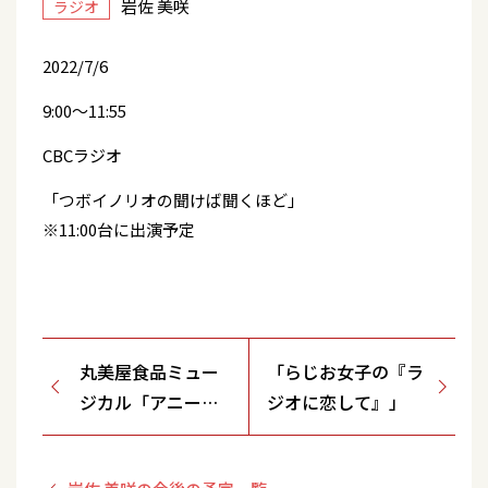
岩佐 美咲
ラジオ
2022/7/6
9:00～11:55
CBCラジオ
「つボイノリオの聞けば聞くほど」
※11:00台に出演予定
丸美屋食品ミュー
「らじお女子の『ラ
ジカル「アニー」
ジオに恋して』」
地方公演決定！