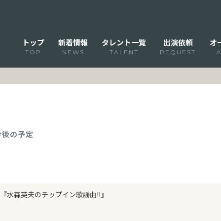
トップ
新着情報
タレント一覧
出演依頼
オ
TOP
NEWS
TALENT
REQUEST
 今後の予定
『水森英夫のチップイン歌謡曲!!』