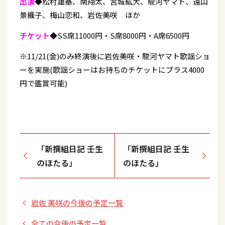
出演
◆松村雄基、南翔太、宮城紘大、駿河ヤマト、遠山
景織子、梅山恋和、岩佐美咲 ほか
チケット
◆SS席11000円・S席8000円・A席6500円
※11/21(金)のみ終演後に岩佐美咲・駿河ヤマト歌謡ショ
ーを実施(歌謡ショーはお持ちのチケットにプラス4000
円で鑑賞可能)
「新撰組日記 壬生
「新撰組日記 壬生
のほたる」
のほたる」
岩佐 美咲の今後の予定一覧
全ての今後の予定一覧