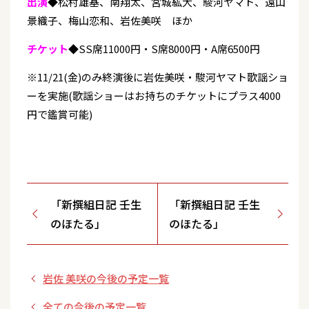
出演
◆松村雄基、南翔太、宮城紘大、駿河ヤマト、遠山
景織子、梅山恋和、岩佐美咲 ほか
チケット
◆SS席11000円・S席8000円・A席6500円
※11/21(金)のみ終演後に岩佐美咲・駿河ヤマト歌謡ショ
ーを実施(歌謡ショーはお持ちのチケットにプラス4000
円で鑑賞可能)
「新撰組日記 壬生
「新撰組日記 壬生
のほたる」
のほたる」
岩佐 美咲の今後の予定一覧
全ての今後の予定一覧