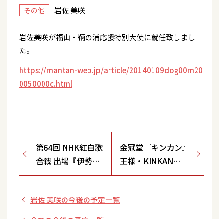
岩佐 美咲
その他
岩佐美咲が福山・鞆の浦応援特別大使に就任致しまし
た。
https://mantan-web.jp/article/20140109dog00m20
0050000c.html
第64回 NHK紅白歌
金冠堂『キンカン』
合戦 出場『伊勢め
王様・KINKAN
ぐり』
KINGDOM 「かゆみ
の王様」篇
岩佐 美咲の今後の予定一覧