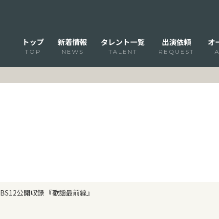
トップ
新着情報
タレント一覧
出演依頼
オ
TOP
NEWS
TALENT
REQUEST
BS12公開収録 『歌謡最前線』