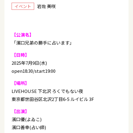
岩佐 美咲
イベント
【公演名】
「濱口兄弟の勝手に占います」
【日時】
2025年7月9日(水)
open18:30/start19:00
【場所】
LIVEHOUSE 下北沢 ろくでもない夜
東京都世田谷区北沢2丁目6-5 ルイビル 3F
【出演】
濱口優(よゐこ)
濱口善幸(占い師)