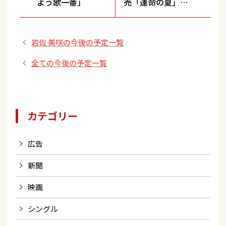
よう歌一番」
売「運命の夏」
（DEFタイプ）リリ
ース記念インターネ
岩佐 美咲の今後の予定一覧
ットサイン会（ビク
ターオンラインスト
全ての今後の予定一覧
ア）
カテゴリー
広告
新聞
映画
シングル