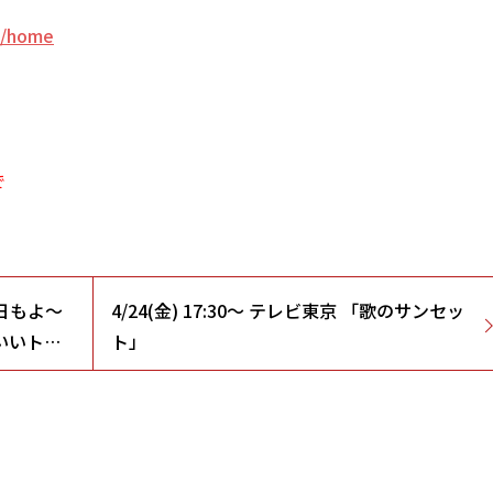
a/home
で
曜日もよ～
4/24(金) 17:30～ テレビ東京 「歌のサンセッ
いいトコ
ト」