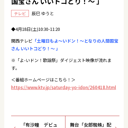
国宝さん いいトコどり！～ 」
辰巳 ゆうと
テレビ
◆4月18日(土)10:30-11:20
関西テレビ
「土曜日もよ～いドン！～となりの人間国宝
さん いいトコどり！～ 」
※「よ-いドン！歌謡祭」ダイジェスト映像が流れま
す。
＜番組ホームページはこちら！＞
https://www.ktv.jp/saturday-yo-idon/260418.html
「有沙瞳 デビュ
舞台「女郎蜘蛛」配