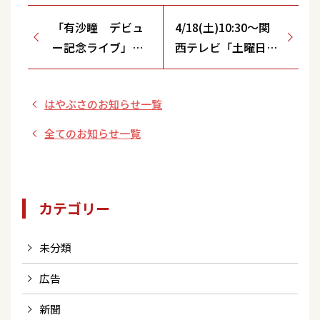
「有沙瞳 デビュ
4/18(土)10:30～関
ー記念ライブ」ゲ
西テレビ「土曜日も
スト決定！
よ～いドン！～とな
4/20(月)10：00～
りの人間国宝さん
はやぶさのお知らせ一覧
チケット発売開
いいトコどり！～
始！
」
全てのお知らせ一覧
カテゴリー
未分類
広告
新聞