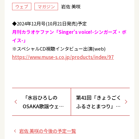
岩佐 美咲
ウェブ
マガジン
◆2024年12月号(10月21日発売)予定
月刊カラオケファン「Singer’s voice!-シンガーズ・ボ
イス-」
※スペシャルCD視聴インタビュー出演(web)
https://www.muse-s.co.jp/products/index/97
「水谷ひろしの
第41回『きょうごく
OSAKA歌謡ウェ～
ふるさとまつり』
ブ」
歌謡ショー出演
岩佐 美咲の今後の予定一覧