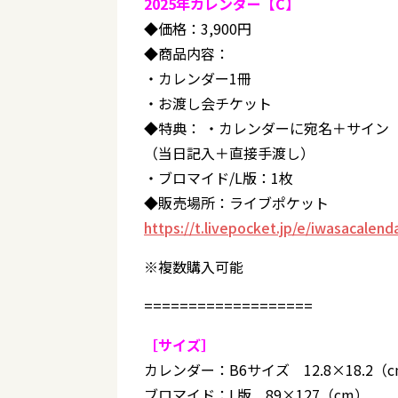
2025年カレンダー【C】
◆価格：3,900円
◆商品内容：
・カレンダー1冊
・お渡し会チケット
◆特典： ・カレンダーに宛名＋サイン
（当日記入＋直接手渡し）
・ブロマイド/L版：1枚
◆販売場所：ライブポケット
https://t.livepocket.jp/e/iwasacalend
※複数購入可能
===================
［サイズ］
カレンダー：B6サイズ 12.8×18.2（
ブロマイド：L版 89×127（cm）