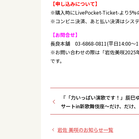
【申し込みについて】
※購入時にLivePocket-Ticket-
※コンビニ決済、あと払い決済はシス
【お問合せ】
長良本舗 03-6868-0811(平日14:00～17
※お問い合わせの際は「岩佐美咲202
です。
『「力いっぱい演歌です！」辰巳
サートin新歌舞伎座～だけ、だけ
け、演歌だけ！～』2025年2月１日
決定！
岩佐 美咲のお知らせ一覧