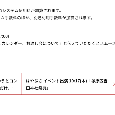
より5%のシステム使用料が加算されます。
テム手数料のほか、別途利用手数料が加算されます。
:00)
5年カレンダー、お渡し会について」と伝えていただくとスムー
ゆうとコン
はやぶさ イベント出演 10/17(木)「塚原区吉
、だけ、だ
田神社祭典」
(土)開催