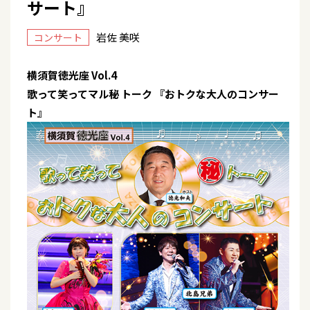
サート』
岩佐 美咲
コンサート
横須賀徳光座 Vol.4
歌って笑ってマル秘 トーク 『
おトクな大人のコンサー
ト
』