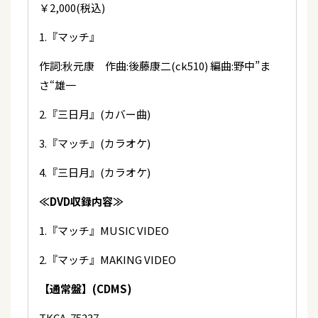
￥2,000(税込)
1.『マッチ』
作詞:秋元康 作曲:後藤康二(ck510) 編曲:野中”ま
さ“雄一
2.『三日月』(カバー曲)
3.『マッチ』(カラオケ)
4.『三日月』(カラオケ)
≪DVD収録内容≫
1.『マッチ』MUSIC VIDEO
2.『マッチ』MAKING VIDEO
【通常盤】(CDMS)
TKCA-75237