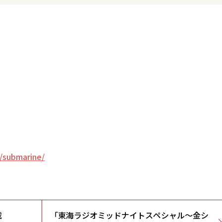
」
m/submarine/
載
「東海ラジオミッドナイトスペシャル～金シ