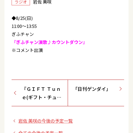
岩佐 美咲
ラジオ
◆8/25(日)
11:00～13:55
ぎふチャン
『ぎふチャン演歌♪カウントダウン』
※コメント出演
『ＧＩＦＴ Ｔｕｎ
「日刊ゲンダイ」
ｅ(ギフト・チュー
ン)』
岩佐 美咲の今後の予定一覧
全ての今後の予定一覧