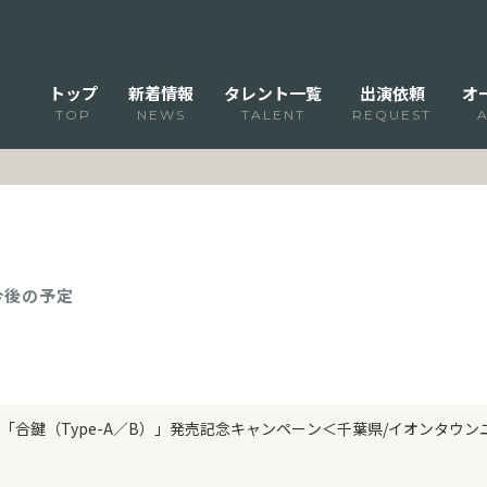
トップ
新着情報
タレント一覧
出演依頼
オ
TOP
NEWS
TALENT
REQUEST
 今後の予定
「合鍵（Type-A／B）」発売記念キャンペーン＜千葉県/イオンタウ