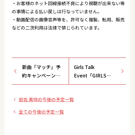
・お客様のネット回線接続不良により視聴が出来ない等
の事情による払い戻しは行なっていません。
・動画配信の画像音声等を、許可なく複製、転用、販売
などの二次利用は法律で禁じられています。
新曲『マッチ』予
Girls Talk
約キャンペーン情
Event「GIRLS
報！ 【7/28(日)イ
DAYS」2024 -
オン南越谷2Ｆイベ
Summer -
岩佐 美咲の今後の予定一覧
ント会場/埼玉県】
全ての今後の予定一覧