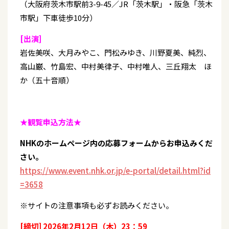
（大阪府茨木市駅前3-9-45／JR「茨木駅」・阪急「茨木
市駅」下車徒歩10分）
[出演]
岩佐美咲、大月みやこ、門松みゆき、川野夏美、純烈、
高山巌、竹島宏、中村美律子、中村唯人、三丘翔太 ほ
か（五十音順）
★観覧申込方法★
NHKのホームページ内の応募フォームからお申込みくだ
さい。
https://www.event.nhk.or.jp/e-portal/detail.html?id
=3658
※サイトの注意事項も必ずお読みください。
[締切] 2026年2月12日（木）23：59