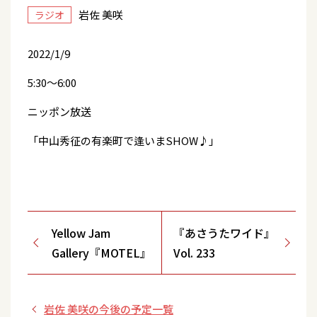
岩佐 美咲
ラジオ
2022/1/9
5:30～6:00
ニッポン放送
「中山秀征の有楽町で逢いまSHOW♪」
Yellow Jam
『あさうたワイド』
Gallery『MOTEL』
Vol. 233
岩佐 美咲の今後の予定一覧