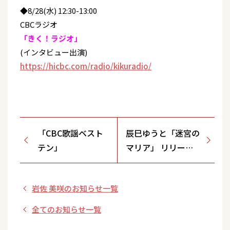
◆8/28(水) 12:30-13:00
CBCラジオ
「きく！ラジオ」
(インタビュー出演)
https://hicbc.com/radio/kikuradio/
「CBC歌謡ベスト
辰巳ゆうと「迷宮の
テン」
マリア」 リリース
イベント【9/5(木)
カラフルタウン岐
岩佐 美咲のお知らせ一覧
阜】
全てのお知らせ一覧