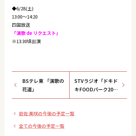
◆6/28(土)
13:00～14:20
四国放送
「演歌 de リクエスト」
※13:30頃出演
BSテレ東 「演歌の
STVラジオ「ドキド
花道」
キFOODパーク2025
『ドキドキ！ファン
タスティック歌謡
岩佐 美咲の今後の予定一覧
祭』」
全ての今後の予定一覧