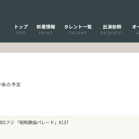
トップ
新着情報
タレント一覧
出演依頼
オ
TOP
NEWS
TALENT
REQUEST
 今後の予定
BSフジ 「昭和歌謡パレード」#137