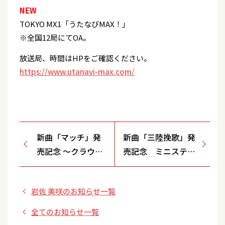
NEW
TOKYO MX1「うたなびMAX！」
※全国12局にてOA。
放送局、時間はHPをご確認ください。
https://www.utanavi-max.com/
新曲「マッチ」発
新曲「三陸挽歌」発
売記念 ～クラウン
売記念 ミニステー
徳間ショップ限定
ジ＆特典会開催決
チェキ撮影＆握手
定！
岩佐 美咲のお知らせ一覧
会～ 開催決定！
全てのお知らせ一覧