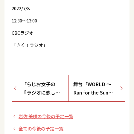
2022/7/8
12:30～13:00
CBCラジオ
「きく！ラジオ」
「らじお女子の
舞台「WORLD ～
『ラジオに恋し
Run for the Sun
て』」
～」公演 山木透が
出演決定！！
岩佐 美咲の今後の予定一覧
全ての今後の予定一覧