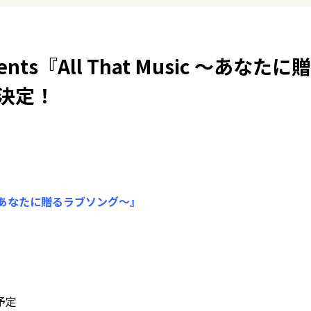
esents『All That Music ～あなたに贈
決定！
usic ～あなたに贈るラブソング～』
演予定