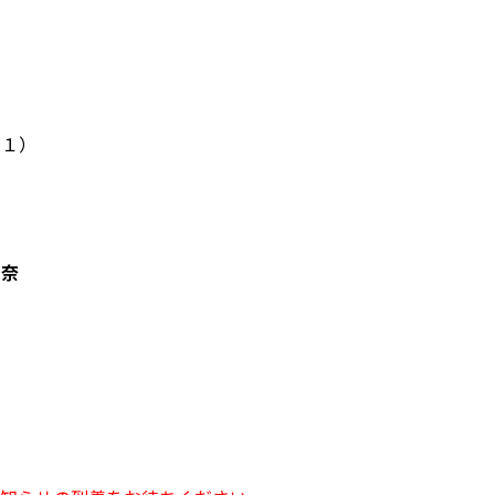
-１）
玲奈