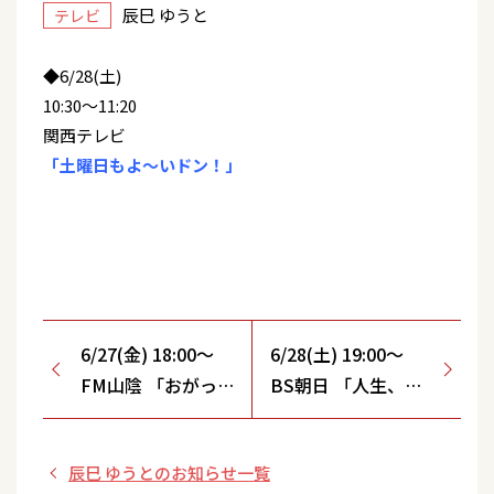
辰巳 ゆうと
テレビ
◆6/28(土)
10:30～11:20
関西テレビ
「土曜日もよ～いドン！」
6/27(金) 18:00～
6/28(土) 19:00～
FM山陰 「おがっち
BS朝日 「人生、歌
のレトロ本舗」出
がある」＜名曲セレ
演！
クション＞出演！
辰巳 ゆうとのお知らせ一覧