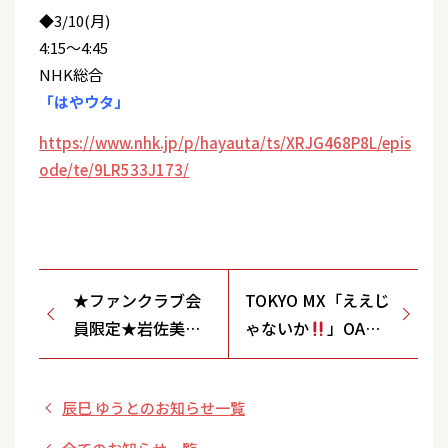
◆3/10(月)
4:15～4:45
NHK総合
「はやウタ」
https://www.nhk.jp/p/hayauta/ts/XRJG468P8L/epis
ode/te/9LR533J173/
★ファンクラブ会
TOKYO MX「ええじ
員限定★岩佐美咲
ゃないか
」OA情
ファンクラブバス
報
ツアー開催決定！
辰巳 ゆうとのお知らせ一覧