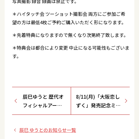
写真撮影 録音 録画は禁止です。
＊ハイタッチ会 ツーショット撮影会 両方にご参加ご希
望の方は最低4枚ご予約ご購入いただく形になります。
＊先着特典になりますので無くなり次第終了致します。
＊特典会は都合により変更 中止になる可能性もございま
す。
辰巳ゆうと 歴代オ
8/11(月)「大阪恋し
フィシャルアーテ
ずく」発売記念ミニ
ィスト写真ブロマ
ステージ＆特典会
イド プレゼントセ
【エルミこうのすシ
辰巳 ゆうとのお知らせ一覧
ール（第2弾）のご
ョッピングモール