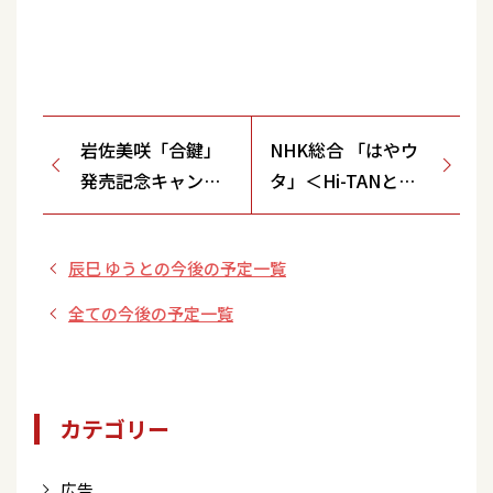
岩佐美咲「合鍵」
NHK総合 「はやウ
発売記念キャンペ
タ」＜Hi-TANとし
ーン<茨城県/
て出演＞
「TTCキャンペー
辰巳 ゆうとの今後の予定一覧
ン歌唱ショー」ロ
ーソン水戸南町二
全ての今後の予定一覧
丁目店 駐車場特
設ステージ>
カテゴリー
広告