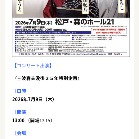
【コンサート出演】
『三波春夫没後２５年特別企画』
［日時］
2026年7月9日（木）
［開演］
13:00
（開場12:15）
［会場］