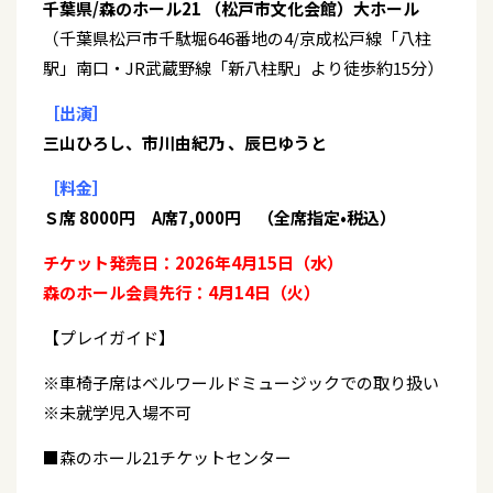
千葉県/森のホール21 （松戸市文化会館）大ホール
（千葉県松戸市千駄堀646番地の4/京成松戸線「八柱
駅」南口・JR武蔵野線「新八柱駅」より徒歩約15分）
［出演］
三山ひろし、市川由紀乃 、辰巳ゆうと
［料金］
Ｓ席 8000円 A席7,000円 （全席指定•税込）
チケット発売日：2026年4月15日（水）
森のホール会員先行：4月14日（火）
【プレイガイド】
※車椅子席はベルワールドミュージックでの取り扱い
※未就学児入場不可
■森のホール21チケットセンター