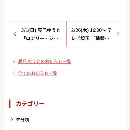
3/1(日) 辰巳ゆうと
2/26(木) 16:30～ テ
「ロンリー・ジェ
レビ埼玉 「情報番
ネレーション」リ
組マチコミ」生放送
リース記念 イン
辰巳 ゆうとのお知らせ一覧
ターネットサイン
会開催決定！ ＜第
全てのお知らせ一覧
一回「ロンリー・
ジェネレーショ
ン」コール講習
カテゴリー
会！＞
未分類