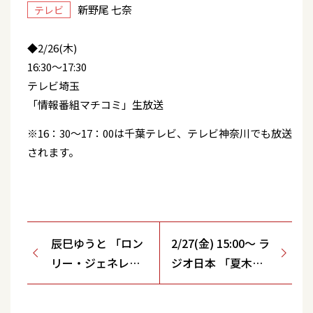
新野尾 七奈
テレビ
◆2/26(木)
16:30～17:30
テレビ埼玉
「情報番組マチコミ」生放送
※16：30～17：00は千葉テレビ、テレビ神奈川でも放送
されます。
辰巳ゆうと 「ロン
2/27(金) 15:00～ ラ
リー・ジェネレー
ジオ日本 「夏木ゆ
ション」応援店
たかのホッと歌謡
曲」出演