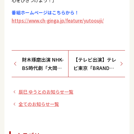
心をひきつけよう！」
番組ホームページはこちらから！
https://www.ch-ginga.jp/feature/yutoouji/
財木琢磨出演 NHK-
【テレビ出演】テレ
BS時代劇「大岡越
ビ東京「BRAND
前８」NHK総合 再
NEW MUSIC」
放送決定のお知ら
辰巳 ゆうとのお知らせ一覧
せ
全てのお知らせ一覧