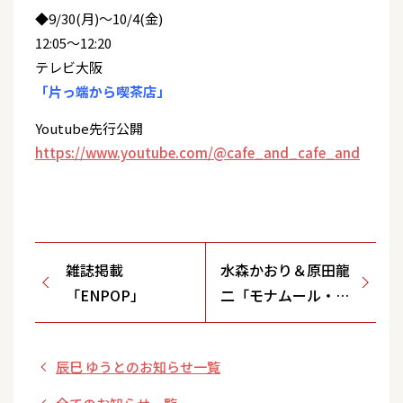
◆9/30(月)～10/4(金)
12:05～12:20
テレビ大阪
「片っ端から喫茶店」
Youtube先行公開
https://www.youtube.com/@cafe_and_cafe_and
雑誌掲載
水森かおり＆原田龍
「ENPOP」
二「モナムール・モ
ナミ～愛しい人よ
～」】 10/23(水) 発
辰巳 ゆうとのお知らせ一覧
売記念ミニステージ
＆特典会開催