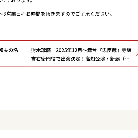
承っております。
～3営業日程お時間を頂きますのでご了承ください。
徳光和夫の名
財木琢磨 2025年12月～舞台『忠臣蔵』寺坂
吉右衛門役で出演決定！高知公演・新潟（長
岡）公演、出演者情報追加！