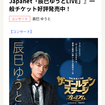
Japanet「辰巳ゆうとLIVE」』一
般チケット好評発売中！
辰巳 ゆうと
コンサート
【コンサート】