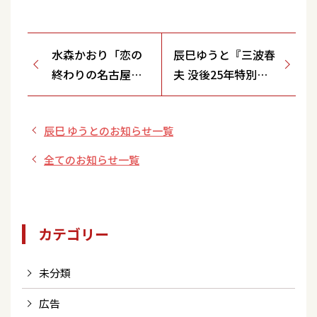
水森かおり「恋の
辰巳ゆうと『三波春
終わりの名古屋に
夫 没後25年特別企
ひとり」発売記念
画』コンサート出演
ミニステージ＆特
決定！
辰巳 ゆうとのお知らせ一覧
典会＜福岡県/ミュ
ージックプラザイ
全てのお知らせ一覧
ンドウ＞開催決
定！
カテゴリー
未分類
広告