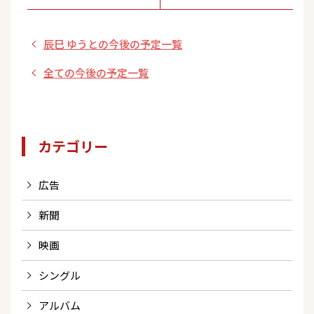
レビ
送、TOKYOMXテレ
ビ、とちぎテレビ、
辰巳 ゆうとの今後の予定一覧
KBS京都、テレビ和
歌山
全ての今後の予定一覧
カテゴリー
広告
新聞
映画
シングル
アルバム