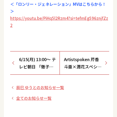
＜「ロンリー・ジェネレーション」MVはこちらから！
＞
https://youtu.be/PiHq5l2Rzm4?si=tefmEg596znjfZz
2
6/15(月) 13:00～ テ
Artistspoken 芹⾹
レビ朝日 「徹子の
⽃亜×潤花スペシャ
部屋」追悼・中村
ル対談の配信決定！
玉緒さん
辰巳 ゆうとのお知らせ一覧
全てのお知らせ一覧