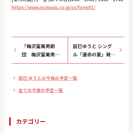
https://www.jvcmusic.co.jp/cs/form01/
「梅沢富美男劇
辰巳ゆうと シング
団 梅沢富美男役
ル「運命の夏」発売
者人生60年 研ナ
記念 イベント【昭
オコデビュー55周
島モリタウン/東京
辰巳 ゆうとの今後の予定一覧
年 水森かおりデ
都】
ビュー30周年 特
全ての今後の予定一覧
別公演」【明治
座】
カテゴリー