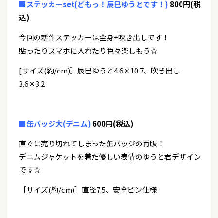
■ステッカーset(どもっ！辰巳ゆうとです！)
800円(税
込)
今回の新作ステッカーは全身+吹き出しです！
貼ったりスマホに入れたり色々楽しもう☆
[サイズ(約/cm)］辰巳ゆうと4.6×10.7、吹き出し
3.6×3.2
■缶バッジ大(デニム)
600円(税込)
直ぐに売り切れてしまった缶バッジの再販！
デニムジャケットを着た優しい表情のゆうと君デザイン
です☆
［サイズ(約/cm)］直径7.5、安全ピン仕様