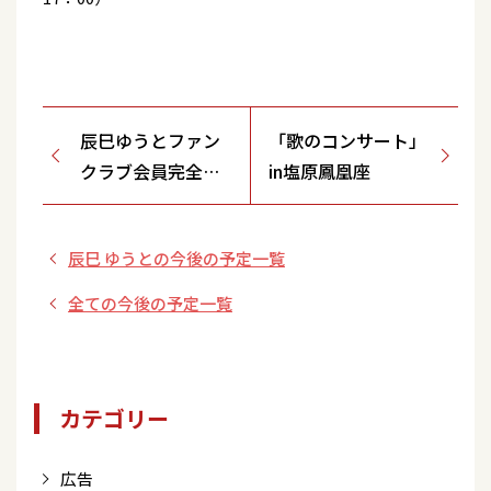
辰巳ゆうとファン
「歌のコンサート」
クラブ会員完全限
in塩原鳳凰座
定イベント 「YOU
とゆうとの2人の部
辰巳 ゆうとの今後の予定一覧
屋」【東京】
全ての今後の予定一覧
カテゴリー
広告