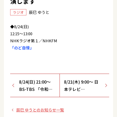
演します
辰巳 ゆうと
ラジオ
◆8/24(日)
12:15～13:00
NHKラジオ第１／NHKFM
「のど自慢」
8/24(日) 21:00～
8/21(木) 9:00～ 日
BS-TBS 「令和に
本テレビ
っぽん！演歌の夢
「DayDay.」生放送
まつり2025」に出
にVTR出演します！
辰巳 ゆうとのお知らせ一覧
演します