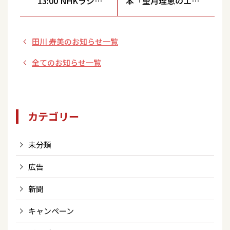
13:00 NHKラジオ
本「望月理恵のエン
第１／NHKFM
タメ☆カフェ」出
「のど自慢」に出
演！
田川 寿美のお知らせ一覧
演します
全てのお知らせ一覧
カテゴリー
未分類
広告
新聞
キャンペーン